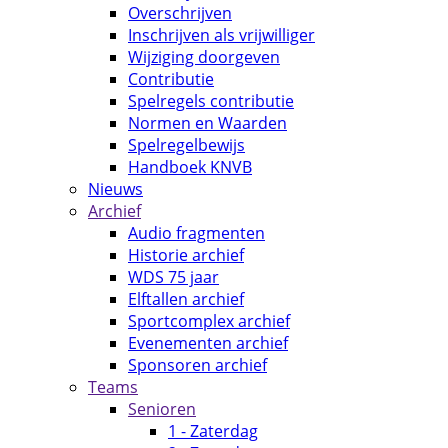
Overschrijven
Inschrijven als vrijwilliger
Wijziging doorgeven
Contributie
Spelregels contributie
Normen en Waarden
Spelregelbewijs
Handboek KNVB
Nieuws
Archief
Audio fragmenten
Historie archief
WDS 75 jaar
Elftallen archief
Sportcomplex archief
Evenementen archief
Sponsoren archief
Teams
Senioren
1 - Zaterdag